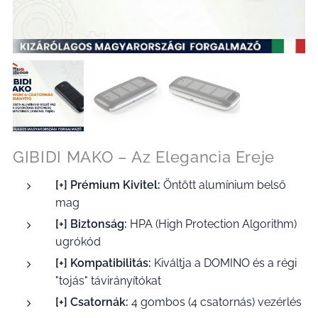
GIBIDI MAKO – Az Elegancia Ereje
[+] Prémium Kivitel:
Öntött alumínium belső
mag
[+] Biztonság:
HPA (High Protection Algorithm)
ugrókód
[+] Kompatibilitás:
Kiváltja a DOMINO és a régi
"tojás" távirányítókat
[+] Csatornák:
4 gombos (4 csatornás) vezérlés