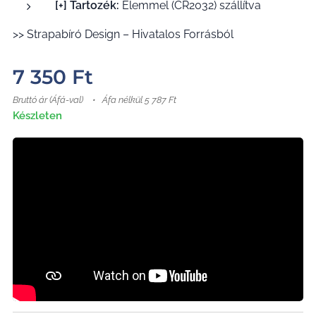
[+] Tartozék:
Elemmel (CR2032) szállítva
>> Strapabíró Design – Hivatalos Forrásból
7 350
Ft
Bruttó ár (Áfá-val)
Áfa nélkül 5 787 Ft
Készleten