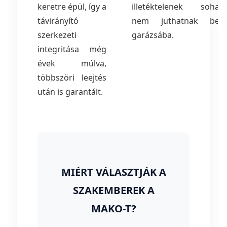
keretre épül, így a
illetéktelenek soha
távirányító
nem juthatnak be
szerkezeti
garázsába.
integritása még
évek múlva,
többszöri leejtés
után is garantált.
MIÉRT VÁLASZTJÁK A
SZAKEMBEREK A
MAKO-T?