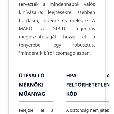
tervezték a mindennapok valós
kihívásaira: leejtésekre, zsebben
hordásra, hidegre és melegre. A
MAKO a GIBIDI legendás
megbízhatóságát hozza el a
tenyerébe, egy robusztus,
"mindent kibíró" csomagolásban.
ÜTÉSÁLLÓ
HPA: A
MÉRNÖKI
FELTÖRHETETLEN
MŰANYAG
KÓD
Felejtse el a
A biztonság nem játék.