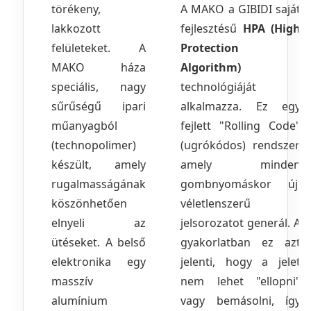
törékeny,
A MAKO a GIBIDI saját
lakkozott
fejlesztésű
HPA (High
felületeket. A
Protection
MAKO háza
Algorithm)
speciális, nagy
technológiáját
sűrűségű ipari
alkalmazza. Ez egy
műanyagból
fejlett "Rolling Code"
(technopolimer)
(ugrókódos) rendszer,
készült, amely
amely minden
rugalmasságának
gombnyomáskor új,
köszönhetően
véletlenszerű
elnyeli az
jelsorozatot generál. A
ütéseket. A belső
gyakorlatban ez azt
elektronika egy
jelenti, hogy a jelet
masszív
nem lehet "ellopni"
alumínium
vagy bemásolni, így