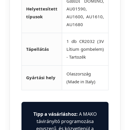
GIBIDI DOMINO,
Helyettesített
AU01590,
típusok
AU1600, AU1610,
AU1680
1 db CR2032 (3V
Tápellátás
Lítium gombelem)
- Tartozék
Olaszország
Gyártási hely
(Made in Italy)
Tipp a vásárláshoz:
A MAKO
távirányító programozása
egyszerű, és közvetlenül a