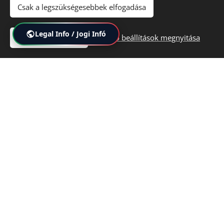
Csak a legszükségesebbek elfogadása
Hungary by
Sió Door Kaputechnika Kft.
under the authorization
of the rights holder.
Legal Info / Jogi Infó
Összes elfogadása
Haladó beállítások megnyitása
Sütik
HIVATALOS GARANCIA AKTIVÁLÁS
⚠️ SZAKEMBER ÁLTALI TELEPÍTÉS SZÜKSÉGES
Ne felejtse el regisztrálni készülékét a vásárlást követően, hogy
érvényesíthesse az
5 éves kiterjesztett gyári garanciát!