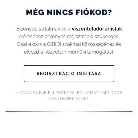
MÉG NINCS FIÓKOD?
Bizonyos tartalmak és a
viszonteladói árlisták
eléréséhez érvényes regisztráció szükséges.
Csatlakozz a GIBIDI szakmai közösségéhez és
élvezd a közvetlen mérnöki támogatást.
REGISZTRÁCIÓ INDÍTÁSA
HIVATALOS B2B ELLENŐRZÉSI FOLYAMAT • SIÓ DOOR
KAPUTECHNIKA KFT.