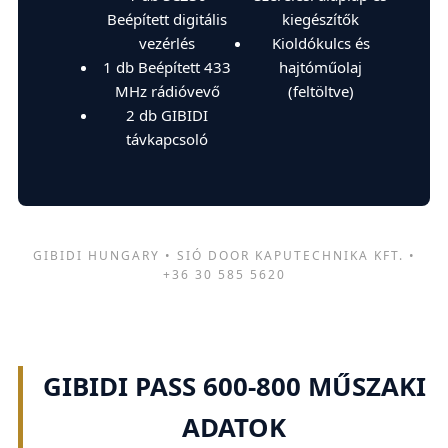
Beépített digitális
kiegészítők
vezérlés
Kioldókulcs és
1 db Beépített 433
hajtóműolaj
MHz rádióvevő
(feltöltve)
2 db GIBIDI
távkapcsoló
GIBIDI HUNGARY • SIÓ DOOR KAPUTECHNIKA KFT. •
+36 30 585 5620
GIBIDI PASS 600-800 MŰSZAKI
ADATOK