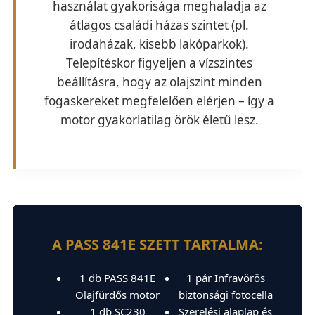
használat gyakorisága meghaladja az
átlagos családi házas szintet (pl.
irodaházak, kisebb lakóparkok).
Telepítéskor figyeljen a vízszintes
beállításra, hogy az olajszint minden
fogaskereket megfelelően elérjen – így a
motor gyakorlatilag örök életű lesz.
A PASS 841E SZETT TARTALMA:
1 db PASS 841E
1 pár Infravörös
Olajfürdős motor
biztonsági fotocella
1 db SC230
Szerelési alaplap és