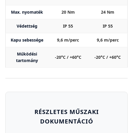
Max. nyomaték
20 Nm
24 Nm
Védettség
IP 55
IP 55
Kapu sebessége
9,6 m/perc
9,6 m/perc
Működési
-20°C / +60°C
-20°C / +60°C
tartomány
RÉSZLETES MŰSZAKI
DOKUMENTÁCIÓ