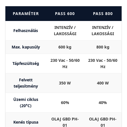
PARAMÉTER
PASS 600
PASS 800
INTENZÍV /
INTENZÍV /
Felhasználás
LAKOSSÁGI
LAKOSSÁGI
Max. kapusúly
600 kg
800 kg
230 Vac - 50/60
230 Vac - 50/60
Tápfeszültség
Hz
Hz
Felvett
350 W
400 W
teljesítmény
Üzemi ciklus
60%
40%
(20°C)
OLAJ GBD PH-
OLAJ GBD PH-
Kenés típusa
01
01