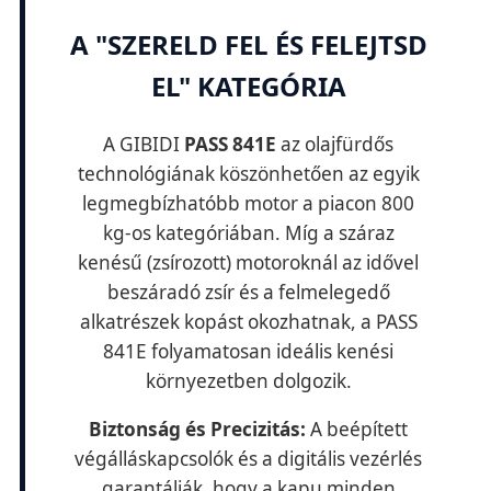
A "SZERELD FEL ÉS FELEJTSD
EL" KATEGÓRIA
A GIBIDI
PASS 841E
az olajfürdős
technológiának köszönhetően az egyik
legmegbízhatóbb motor a piacon 800
kg-os kategóriában. Míg a száraz
kenésű (zsírozott) motoroknál az idővel
beszáradó zsír és a felmelegedő
alkatrészek kopást okozhatnak, a PASS
841E folyamatosan ideális kenési
környezetben dolgozik.
Biztonság és Precizitás:
A beépített
végálláskapcsolók és a digitális vezérlés
garantálják, hogy a kapu minden