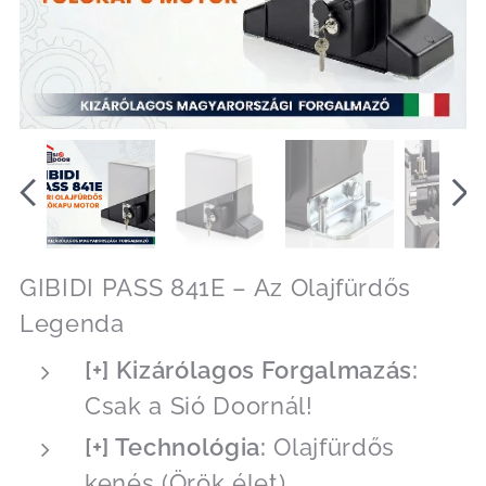
GIBIDI PASS 841E – Az Olajfürdős
Legenda
[+] Kizárólagos Forgalmazás:
Csak a Sió Doornál!
[+] Technológia:
Olajfürdős
kenés (Örök élet)