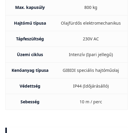
Max. kapusúly
800 kg
Hajtómű típusa
Olajfürdős elektromechanikus
Tápfeszültség
230V AC
Üzemi ciklus
Intenzív (Ipari jellegű)
Kenőanyag típusa
GIBIDI speciális hajtóműolaj
Védettség
IP44 (Időjárásálló)
Sebesség
10 m / perc