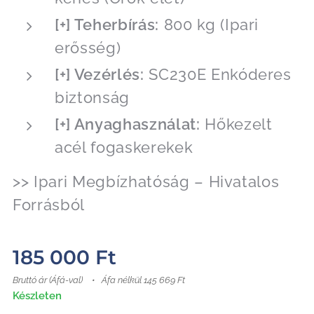
[+] Teherbírás:
800 kg (Ipari
erősség)
[+] Vezérlés:
SC230E Enkóderes
biztonság
[+] Anyaghasználat:
Hőkezelt
acél fogaskerekek
>> Ipari Megbízhatóság – Hivatalos
Forrásból
185 000
Ft
Bruttó ár (Áfá-val)
Áfa nélkül 145 669 Ft
Készleten