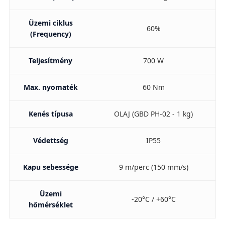
Üzemi ciklus
60%
(Frequency)
Teljesítmény
700 W
Max. nyomaték
60 Nm
Kenés típusa
OLAJ (GBD PH-02 - 1 kg)
Védettség
IP55
Kapu sebessége
9 m/perc (150 mm/s)
Üzemi
-20°C / +60°C
hőmérséklet