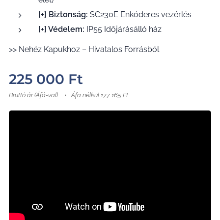
[+] Biztonság:
SC230E Enkóderes vezérlés
[+] Védelem:
IP55 Időjárásálló ház
>> Nehéz Kapukhoz – Hivatalos Forrásból
225 000
Ft
Bruttó ár (Áfá-val)
Áfa nélkül 177 165 Ft