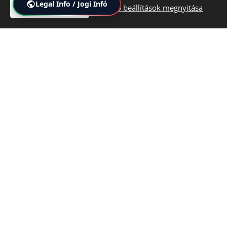
Legal Info / Jogi Infó
Nincs raktáron
Összes elfogadása
Haladó beállítások megnyitása
HIVATALOS GARANCIA AKTIVÁLÁS
⚠️ SZAKEMBER ÁLTALI TELEPÍTÉS SZÜKSÉGES
Ne felejtse el regisztrálni készülékét a vásárlást követően, hogy
érvényesíthesse az
5 éves kiterjesztett gyári garanciát!
GIBIDI HUNGARY KÖZPONT