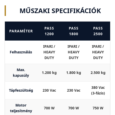
MŰSZAKI SPECIFIKÁCIÓK
PASS
PASS
PASS
PARAMÉTER
1200
1800
2500
IPARI /
IPARI /
IPARI /
Felhasználás
HEAVY
HEAVY
HEAVY
DUTY
DUTY
DUTY
Max.
1.200 kg
1.800 kg
2.500 kg
kapusúly
380 Vac
Tápfeszültség
230 Vac
230 Vac
(3-fázis)
Motor
700 W
700 W
750 W
teljesítmény