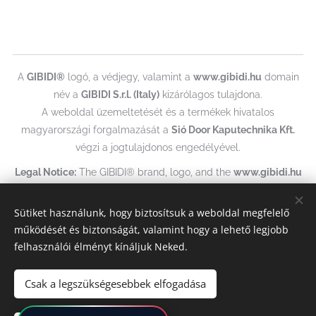
A
GIBIDI®
logó, a védjegy, valamint a
www.gibidi.hu
domain
név a
GIBIDI S.r.l. (Italy)
kizárólagos tulajdona.
A weboldal üzemeltetését és a termékek hivatalos
magyarországi forgalmazását a
Sió Door Kaputechnika Kft.
végzi a jogtulajdonos engedélyével.
Legal Notice:
The GIBIDI® brand, logo, and the
www.gibidi.hu
domain name are the exclusive property of
GIBIDI S.r.l. (Italy)
.
The website is operated and products are distributed in
Sütiket használunk, hogy biztosítsuk a weboldal megfelelő
Hungary by
Sió Door Kaputechnika Kft.
under the authorization
működését és biztonságát, valamint hogy a lehető legjobb
of the rights holder.
felhasználói élményt kínáljuk Neked.
Sütik
Csak a legszükségesebbek elfogadása