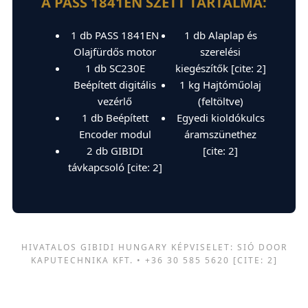
A PASS 1841EN SZETT TARTALMA:
1 db PASS 1841EN
1 db Alaplap és
Olajfürdős motor
szerelési
1 db SC230E
kiegészítők [cite: 2]
Beépített digitális
1 kg Hajtóműolaj
vezérlő
(feltöltve)
1 db Beépített
Egyedi kioldókulcs
Encoder modul
áramszünethez
2 db GIBIDI
[cite: 2]
távkapcsoló [cite: 2]
HIVATALOS GIBIDI HUNGARY KÉPVISELET: SIÓ DOOR
KAPUTECHNIKA KFT. • +36 30 585 5620 [CITE: 2]