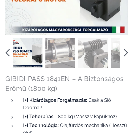
GIBIDI PASS 1841EN – A Biztonságos
Erőmű (1800 kg)
[+] Kizárólagos Forgalmazás:
Csak a Sió
Doornál!
[+] Teherbírás:
1800 kg (Masszív kapukhoz)
[+] Technológia:
Olajfürdős mechanika (Hosszú
élet)