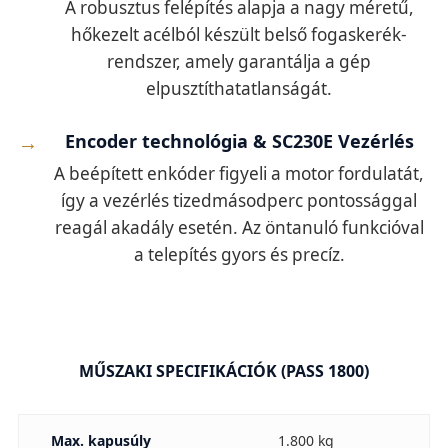
A robusztus felépítés alapja a nagy méretű,
hőkezelt acélból készült belső fogaskerék-
rendszer, amely garantálja a gép
elpusztíthatatlanságát.
Encoder technológia & SC230E Vezérlés
A beépített enkóder figyeli a motor fordulatát,
így a vezérlés tizedmásodperc pontossággal
reagál akadály esetén. Az öntanuló funkcióval
a telepítés gyors és precíz.
MŰSZAKI SPECIFIKÁCIÓK (PASS 1800)
Max. kapusúly
1.800 kg